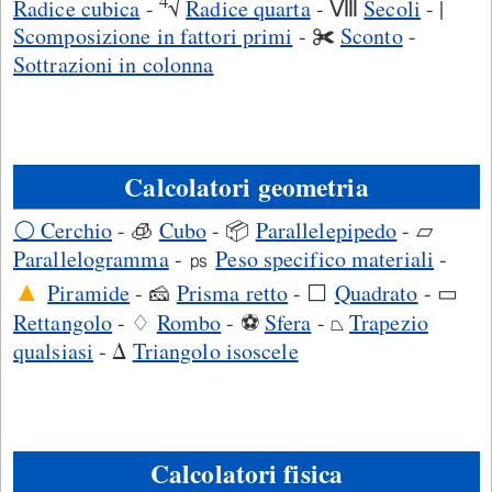
4
Radice cubica
-
√
Radice quarta
- Ⅷ
Secoli
- |
Scomposizione in fattori primi
- ✀
Sconto
-
Sottrazioni in colonna
Calcolatori geometria
⚪ Cerchio
- 🧊
Cubo
- 📦
Parallelepipedo
- ▱
Parallelogramma
- ㎰
Peso specifico materiali
-
▲
Piramide
- 🧀
Prisma retto
- ⬜
Quadrato
- ▭
Rettangolo
- ♢
Rombo
- ⚽
Sfera
- ⏢
Trapezio
qualsiasi
- Δ
Triangolo isoscele
Calcolatori fisica