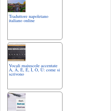
Traduttore napoletano
italiano online
Vocali maiuscole accentate
À, Á, È, É, Ì, Ò, Ù: come si
scrivono