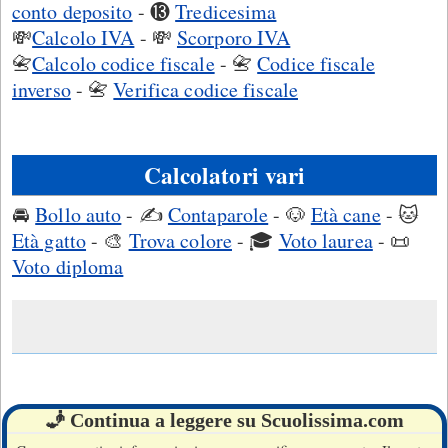
conto deposito
- ⓭
Tredicesima
💸
Calcolo IVA
- 💸
Scorporo IVA
📇
Calcolo codice fiscale
- 📇
Codice fiscale
inverso
- 📇
Verifica codice fiscale
Calcolatori vari
🚘
Bollo auto
- ✍
Contaparole
- 🐶
Età cane
- 🐱
Età gatto
- 🎨
Trova colore
- 🎓
Voto laurea
- 󠄫📜
Voto diploma
🧞 Continua a leggere su Scuolissima.com