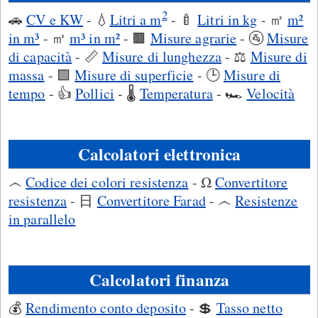
2
🚗
CV e KW
- 💧
Litri a m
- 🍼
Litri in kg
- ㎡
m²
in m³
- ㎥
m³ in m²
- 🟫
Misure agrarie
- 🚰
Misure
di capacità
- 📏
Misure di lunghezza
- ⚖️
Misure di
massa
- 🟩
Misure di superficie
- 🕒
Misure di
tempo
- 👍
Pollici
- 🌡️
Temperatura
- 🏎️
Velocità
Calcolatori elettronica
෴
Codice dei colori resistenza
- Ω
Convertitore
resistenza
- 日
Convertitore Farad
- ෴
Resistenze
in parallelo
Calcolatori finanza
💰
Rendimento conto deposito
- 💲
Tasso netto