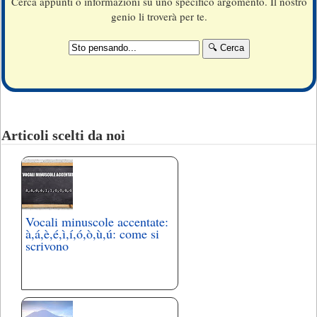
Cerca appunti o informazioni su uno specifico argomento. Il nostro
genio li troverà per te.
Articoli scelti da noi
Vocali minuscole accentate:
à,á,è,é,ì,í,ó,ò,ù,ú: come si
scrivono