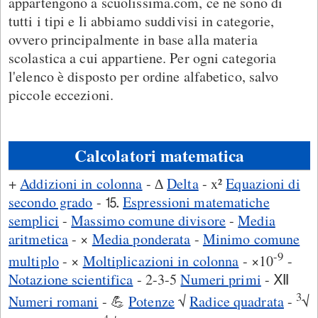
appartengono a scuolissima.com, ce ne sono di
tutti i tipi e li abbiamo suddivisi in categorie,
ovvero principalmente in base alla materia
scolastica a cui appartiene. Per ogni categoria
l'elenco è disposto per ordine alfabetico, salvo
piccole eccezioni.
Calcolatori matematica
+
Addizioni in colonna
- ∆
Delta
- x²
Equazioni di
secondo grado
- ⒖
Espressioni matematiche
semplici
-
Massimo comune divisore
-
Media
aritmetica
- ×
Media ponderata
-
Minimo comune
-9
multiplo
- ×
Moltiplicazioni in colonna
- ×10
-
Notazione scientifica
- 2-3-5
Numeri primi
- Ⅻ
3
Numeri romani
- 💪
Potenze
√
Radice quadrata
-
√