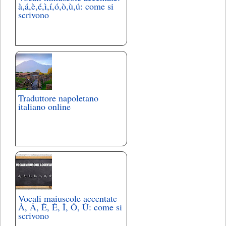
à,á,è,é,ì,í,ó,ò,ù,ú: come si
scrivono
Traduttore napoletano
italiano online
Vocali maiuscole accentate
À, Á, È, É, Ì, Ò, Ù: come si
scrivono