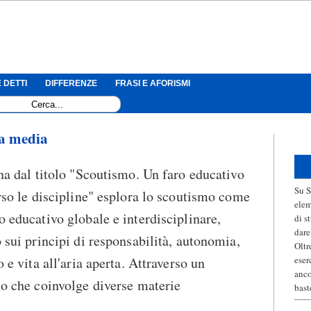
 DETTI
DIFFERENZE
FRASI E AFORISMI
za media
na dal titolo "Scoutismo. Un faro educativo
Su S
rso le discipline" esplora lo scoutismo come
elem
 educativo globale e interdisciplinare,
di s
dare
 sui principi di responsabilità, autonomia,
Oltr
o e vita all'aria aperta. Attraverso un
eser
anco
o che coinvolge diverse materie
bast