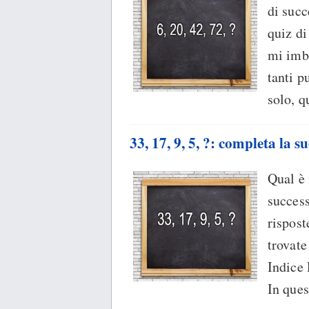
di succ
quiz di
mi imb
tanti p
solo, q
33, 17, 9, 5, ?: completa la s
Qual è
success
rispost
trovate
Indice
In ques