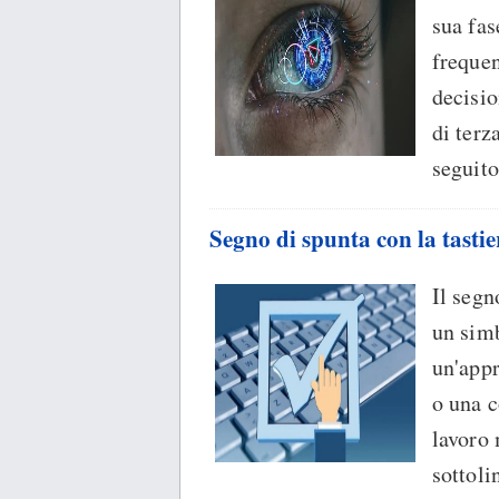
sua fas
frequen
decisio
di terz
seguito
Segno di spunta con la tastie
Il segn
un simb
un'appr
o una 
lavoro
sottoli