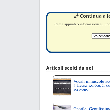
🧞 Continua a 
Cerca appunti o informazioni su uno 
Articoli scelti da noi
Vocali minuscole ac
à,á,è,é,ì,í,ó,ò,ù,ú: c
scrivono
Gentile, Gentilissim