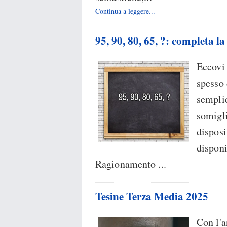
Continua a leggere...
95, 90, 80, 65, ?: completa la
Eccovi 
spesso 
semplic
somigli
disposi
disponi
Ragionamento ...
Tesine Terza Media 2025
Con l'a