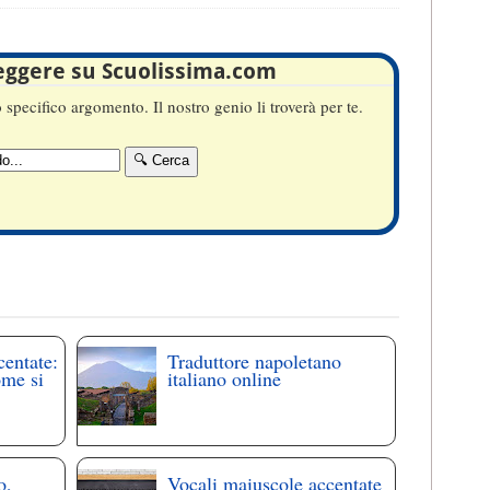
leggere su Scuolissima.com
specifico argomento. Il nostro genio li troverà per te.
centate:
Traduttore napoletano
ome si
italiano online
o,
Vocali maiuscole accentate