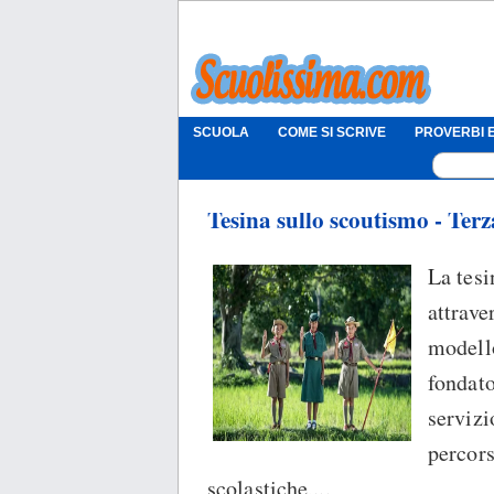
SCUOLA
COME SI SCRIVE
PROVERBI E
Tesina sullo scoutismo - Ter
La tesi
attrave
modello
fondato
servizi
percors
scolastiche,...