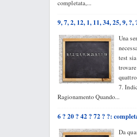
completata,...
9, 7, 2, 12, 1, 11, 34, 25, 9, ?
Una ser
necessa
test s
trovare
quattro
7. Ind
Ragionamento Quando...
6 ? 20 ? 42 ? 72 ? ?: complet
Da quan