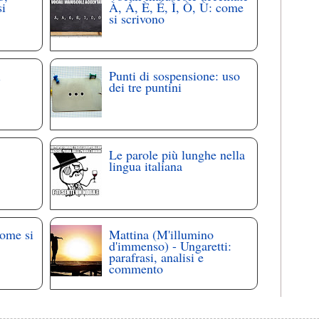
si
À, Á, È, É, Ì, Ò, Ù: come
si scrivono
i
Punti di sospensione: uso
dei tre puntini
Le parole più lunghe nella
lingua italiana
come si
Mattina (M'illumino
d'immenso) - Ungaretti:
parafrasi, analisi e
commento