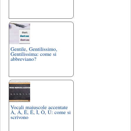
Gentile, Gentilissimo,
Gentilissima: come si
abbreviano?
Vocali maiuscole accentate
À, Á, È, É, Ì, Ò, Ù: come si
scrivono