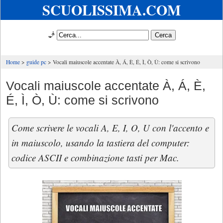
SCUOLISSIMA.COM
🧞
Home
guide pc
Vocali maiuscole accentate À, Á, È, É, Ì, Ò, Ù: come si scrivono
Vocali maiuscole accentate À, Á, È,
É, Ì, Ò, Ù: come si scrivono
Come scrivere le vocali A, E, I, O, U con l'accento e
in maiuscolo, usando la tastiera del computer:
codice ASCII e combinazione tasti per Mac.