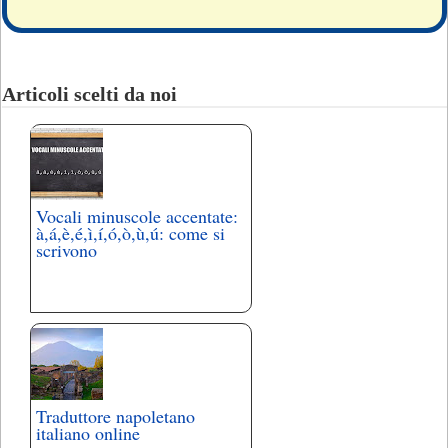
Articoli scelti da noi
Vocali minuscole accentate:
à,á,è,é,ì,í,ó,ò,ù,ú: come si
scrivono
Traduttore napoletano
italiano online