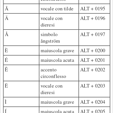
Ã
vocale con tilde
ALT + 0195
Ä
vocale con
ALT + 0196
dieresi
Å
simbolo
ALT + 0197
ångström
È
maiuscola grave
ALT + 0200
É
maiuscola acuta
ALT + 0201
Ê
accento
ALT + 0202
circonflesso
Ë
vocale con
ALT + 0203
dieresi
Ì
maiuscola grave
ALT + 0204
Í
maiuscola acuta
ALT + 0205