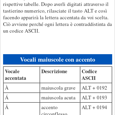
rispettive tabelle. Dopo averli digitati attraverso il
tastierino numerico, rilasciate il tasto ALT e così
facendo apparirà la lettera accentata da voi scelta.
Ciò avviene perché ogni lettera è contraddistinta da
un codice ASCII.
Vocali maiuscole con accento
Vocale
Descrizione
Codice
accentata
ASCII
À
maiuscola grave
ALT + 0192
Á
maiuscola acuta
ALT + 0193
Â
accento
ALT + 0194
circonflesso