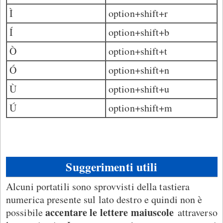
Ì
option+shift+r
Í
option+shift+b
Ò
option+shift+t
Ó
option+shift+n
Ù
option+shift+u
Ú
option+shift+m
Suggerimenti utili
Alcuni portatili sono sprovvisti della tastiera
numerica presente sul lato destro e quindi non è
accentare le lettere maiuscole
possibile
attraverso