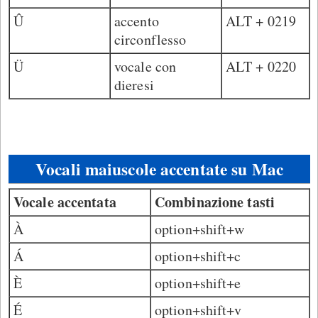
Û
accento
ALT + 0219
circonflesso
Ü
vocale con
ALT + 0220
dieresi
Vocali maiuscole accentate su Mac
Vocale accentata
Combinazione tasti
À
option+shift+w
Á
option+shift+c
È
option+shift+e
É
option+shift+v