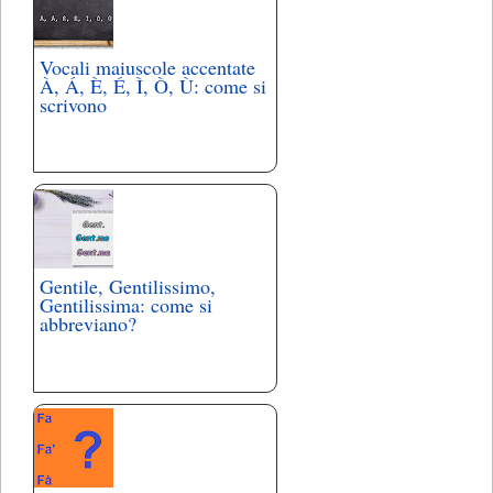
Vocali maiuscole accentate
À, Á, È, É, Ì, Ò, Ù: come si
scrivono
Gentile, Gentilissimo,
Gentilissima: come si
abbreviano?