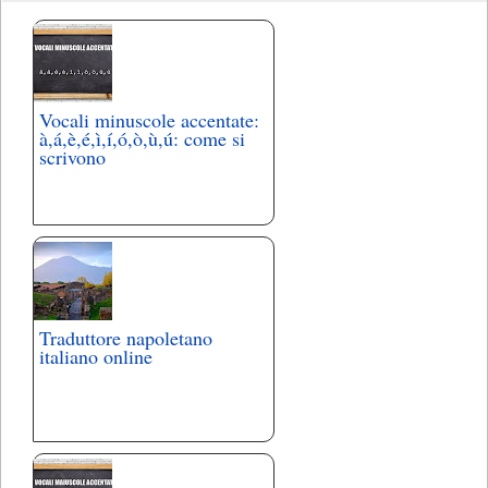
Vocali minuscole accentate:
à,á,è,é,ì,í,ó,ò,ù,ú: come si
scrivono
Traduttore napoletano
italiano online