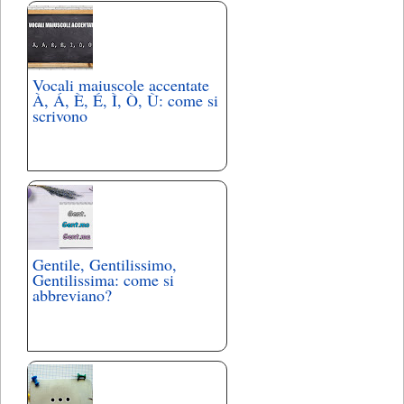
Vocali maiuscole accentate
À, Á, È, É, Ì, Ò, Ù: come si
scrivono
Gentile, Gentilissimo,
Gentilissima: come si
abbreviano?