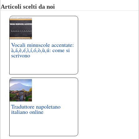
Articoli scelti da noi
Vocali minuscole accentate:
à,á,è,é,ì,í,ó,ò,ù,ú: come si
scrivono
Traduttore napoletano
italiano online