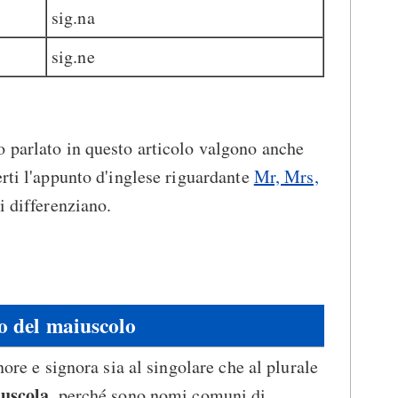
sig.na
sig.ne
 parlato in questo articolo valgono anche
erti l'appunto d'inglese riguardante
Mr, Mrs,
si differenziano.
o del maiuscolo
nore e signora sia al singolare che al plurale
uscola
, perché sono nomi comuni di