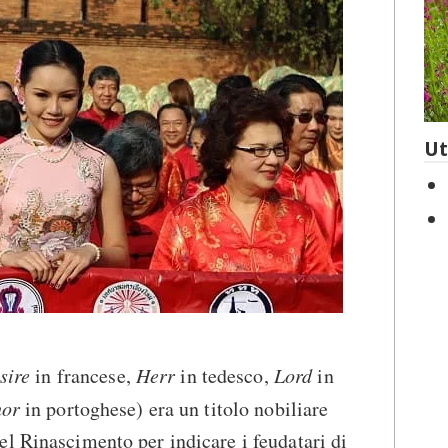
Ut
sire
in francese,
Herr
in tedesco,
Lord
in
hor
in portoghese) era un titolo nobiliare
l Rinascimento per indicare i feudatari di