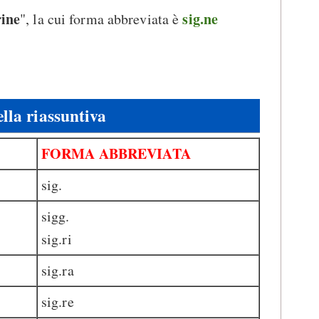
rine
sig.ne
", la cui forma abbreviata è
lla riassuntiva
FORMA ABBREVIATA
sig.
sigg.
sig.ri
sig.ra
sig.re