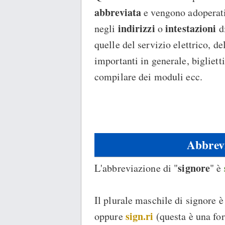
abbreviata
e vengono adoperat
indirizzi
intestazioni
negli
o
di
quelle del servizio elettrico, d
importanti in generale, bigliett
compilare dei moduli ecc.
Abbrevi
signore
L'abbreviazione di "
" è
Il plurale maschile di signore è
sign.ri
oppure
(questa è una f