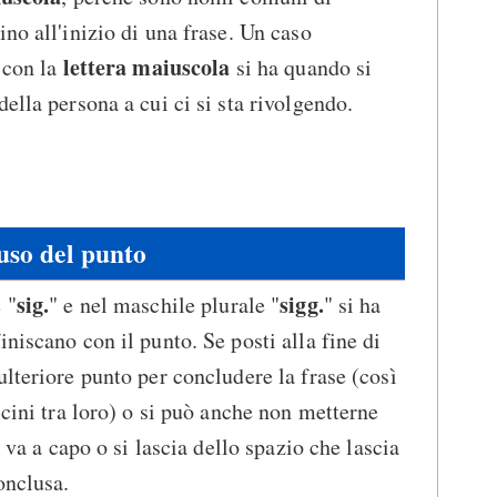
no all'inizio di una frase. Un caso
lettera maiuscola
 con la
si ha quando si
ella persona a cui ci si sta rivolgendo.
uso del punto
sig.
sigg.
 "
" e nel maschile plurale "
" si ha
niscano con il punto. Se posti alla fine di
ulteriore punto per concludere la frase (così
icini tra loro) o si può anche non metterne
i va a capo o si lascia dello spazio che lascia
onclusa.