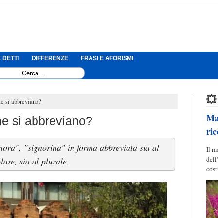
 DETTI
DIFFERENZE
FRASI E AFORISMI
💥
e si abbreviano?
Mag
me si abbreviano?
ric
nora", "signorina" in forma abbreviata sia al
Il m
dell
lare, sia al plurale.
cost