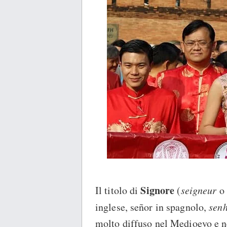
Signore
Il titolo di
(
seigneur
o
inglese, s
eñor in spagnolo,
sen
molto diffuso nel Medioevo e ne