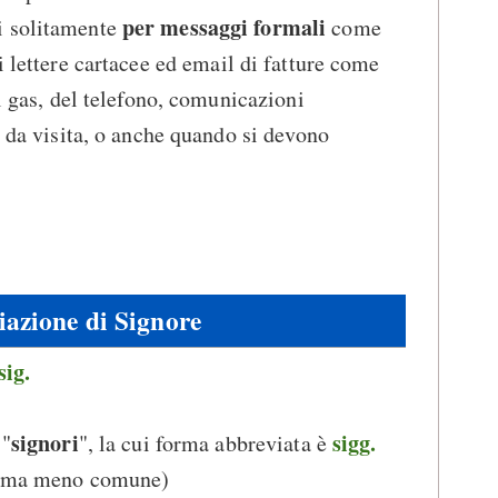
per messaggi formali
i solitamente
come
 lettere cartacee ed email di fatture come
el gas, del telefono, comunicazioni
i da visita, o anche quando si devono
azione di Signore
sig.
signori
sigg.
 "
", la cui forma abbreviata è
orma meno comune)