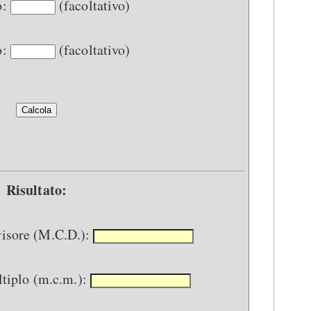
o:
(facoltativo)
o:
(facoltativo)
Risultato:
isore (M.C.D.):
iplo (m.c.m.):