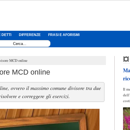
 DETTI
DIFFERENZE
FRASI E AFORISMI
💥
visore MCD online
Mag
ore MCD online
ric
ine, ovvero il massimo comune divisore tra due
Il m
dell
isolvere e correggere gli esercizi.
cost