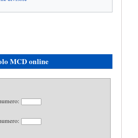
olo MCD online
 numero:
 numero: