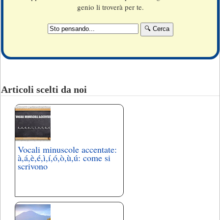
genio li troverà per te.
Articoli scelti da noi
Vocali minuscole accentate:
à,á,è,é,ì,í,ó,ò,ù,ú: come si
scrivono