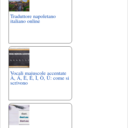
Traduttore napoletano
italiano online
Vocali maiuscole accentate
À, Á, È, É, Ì, Ò, Ù: come si
scrivono