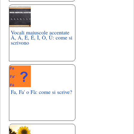
Vocali maiuscole accentate
À, Á, È, É, Ì, Ò, Ù: come si
scrivono
Fa, Fa' o Fà: come si scrive?