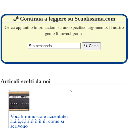
🧞 Continua a leggere su Scuolissima.com
Cerca appunti o informazioni su uno specifico argomento. Il nostro
genio li troverà per te.
Articoli scelti da noi
Vocali minuscole accentate:
à,á,è,é,ì,í,ó,ò,ù,ú: come si
scrivono