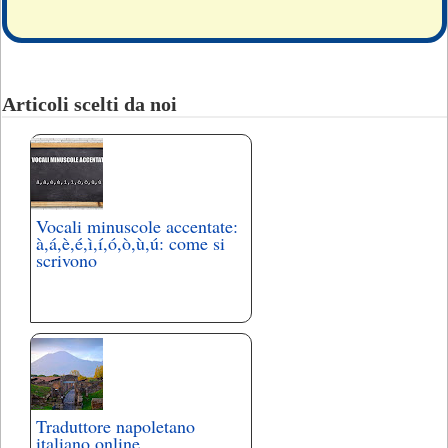
Articoli scelti da noi
Vocali minuscole accentate:
à,á,è,é,ì,í,ó,ò,ù,ú: come si
scrivono
Traduttore napoletano
italiano online