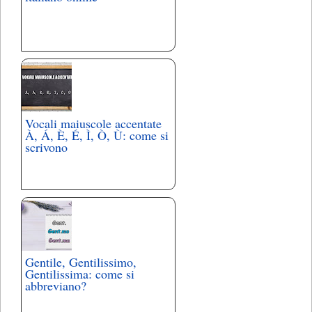
Vocali maiuscole accentate
À, Á, È, É, Ì, Ò, Ù: come si
scrivono
Gentile, Gentilissimo,
Gentilissima: come si
abbreviano?