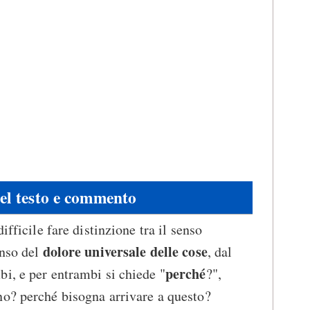
del testo e commento
ifficile fare distinzione tra il senso
dolore universale delle cose
enso del
, dal
perché
i, e per entrambi si chiede "
?",
no? perché bisogna arrivare a questo?