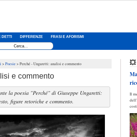
 DETTI
DIFFERENZE
FRASI E AFORISMI
💥
i
Poesie
Perché - Ungaretti: analisi e commento
Mag
alisi e commento
ric
ante la poesia "Perché" di Giuseppe Ungaretti:
Il m
dell
testo, figure retoriche e commento.
cost