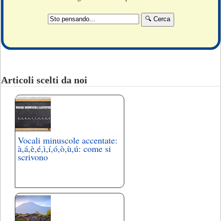
Articoli scelti da noi
Vocali minuscole accentate:
à,á,è,é,ì,í,ó,ò,ù,ú: come si
scrivono