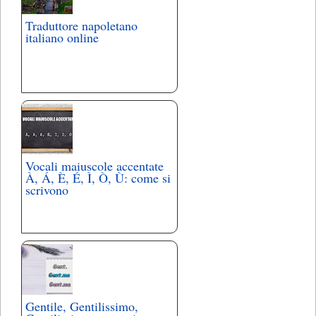
Traduttore napoletano
italiano online
Vocali maiuscole accentate
À, Á, È, É, Ì, Ò, Ù: come si
scrivono
Gentile, Gentilissimo,