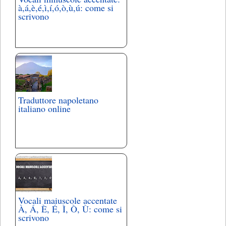
à,á,è,é,ì,í,ó,ò,ù,ú: come si
scrivono
Traduttore napoletano
italiano online
Vocali maiuscole accentate
À, Á, È, É, Ì, Ò, Ù: come si
scrivono