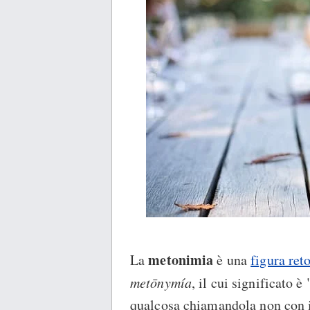
metonimia
La
è una
figura reto
metōnymía
, il cui significato 
qualcosa chiamandola non con i