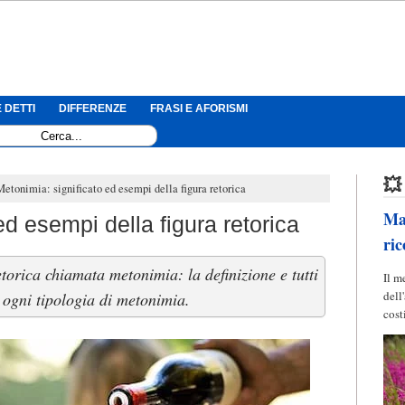
 DETTI
DIFFERENZE
FRASI E AFORISMI
💥
Metonimia: significato ed esempi della figura retorica
Mag
ed esempi della figura retorica
ric
etorica chiamata metonimia: la definizione e tutti
Il m
dell
 ogni tipologia di metonimia.
cost