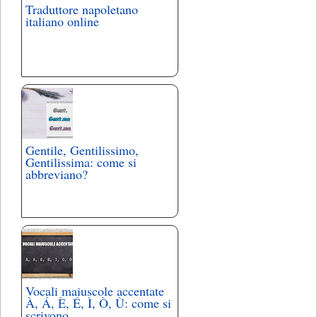
Traduttore napoletano
italiano online
Gentile, Gentilissimo,
Gentilissima: come si
abbreviano?
Vocali maiuscole accentate
À, Á, È, É, Ì, Ò, Ù: come si
scrivono