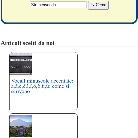
Articoli scelti da noi
Vocali minuscole accentate:
à,á,è,é,ì,í,ó,ò,ù,ú: come si
scrivono