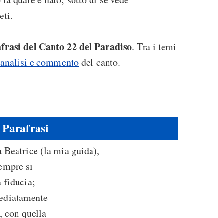
eti.
frasi del Canto 22 del Paradiso
. Tra i temi
'
analisi e commento
del canto.
Parafrasi
a Beatrice (la mia guida),
empre si
a fiducia;
ediatamente
e, con quella