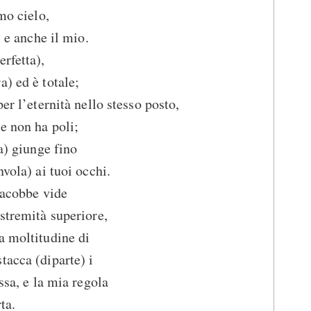
mo cielo,
i e anche il mio.
rfetta),
a) ed è totale;
er l’eternità nello stesso posto,
e non ha poli;
ra) giunge fino
nvola) ai tuoi occhi.
iacobbe vide
estremità superiore,
a moltitudine di
tacca (diparte) i
ssa, e la mia regola
ta.