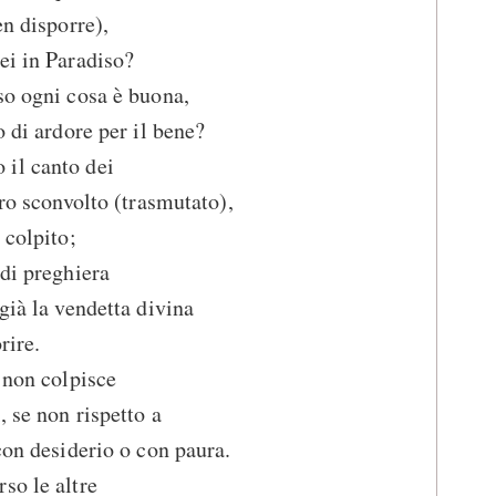
en disporre),
ei in Paradiso?
so ogni cosa è buona,
o di ardore per il bene?
il canto dei
ero sconvolto (trasmutato),
 colpito;
 di preghiera
già la vendetta divina
rire.
 non colpisce
, se non rispetto a
con desiderio o con paura.
so le altre