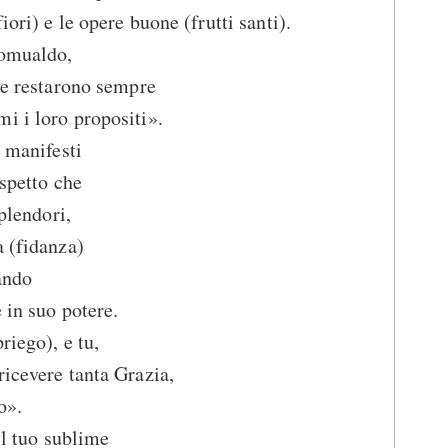
ori) e le opere buone (frutti santi).
Romualdo,
che restarono sempre
i i loro propositi».
i manifesti
aspetto che
splendori,
a (fidanza)
ando
 in suo potere.
riego), e tu,
ricevere tanta Grazia,
o».
il tuo sublime