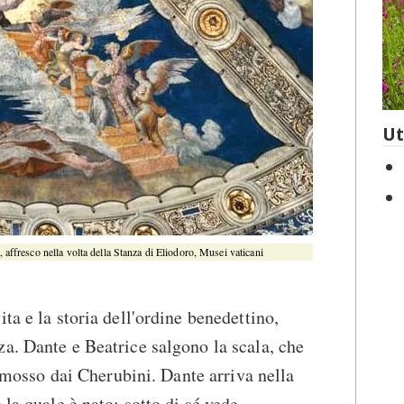
Ut
 affresco nella volta della Stanza di Eliodoro, Musei vaticani
ta e la storia dell'ordine benedettino,
a. Dante e Beatrice salgono la scala, che
e, mosso dai Cherubini. Dante arriva nella
 la quale è nato; sotto di sé vede