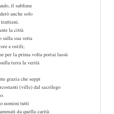
ando, il sublime
nderò anche solo
trattieni.
nte la città
 sulla sua vetta
re e ostili;
he per la prima volta portai lassù
sulla terra la verità
nte grazia che seppi
ircostanti (ville) dal sacrilego
o.
no uomini tutti
iammati da quella carità