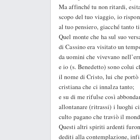
Ma affinché tu non ritardi, esit
scopo del tuo viaggio, io rispo
al tuo pensiero, giacché tanto ti 
Quel monte che ha sul suo versa
di Cassino era visitato un tempo
da uomini che vivevano nell’erro
e io (s. Benedetto) sono colui c
il nome di Cristo, lui che portò 
cristiana che ci innalza tanto;
e su di me rifulse così abbonda
allontanare (ritrassi) i luoghi c
culto pagano che traviò il mond
Questi altri spiriti ardenti furo
dediti alla contemplazione, inf