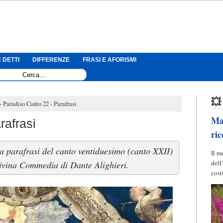
 DETTI
DIFFERENZE
FRASI E AFORISMI
💥
Paradiso Canto 22 - Parafrasi
Mag
rafrasi
ric
la parafrasi del canto ventiduesimo (canto XXII)
Il m
dell
ivina Commedia di Dante Alighieri.
cost