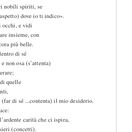
 nobili spiriti, se
’aspetto) dove io ti indico».
i occhi, e vidi
tare insieme, con
cora più belle.
entro di sé
 e non osa (s’attenta)
erare;
di quelle
nti,
(far di sé ...contenta) il mio desiderio.
uce:
ardente carità che ci ispira,
sieri (concetti).