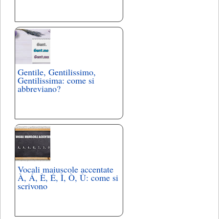
Gentile, Gentilissimo,
Gentilissima: come si
abbreviano?
Vocali maiuscole accentate
À, Á, È, É, Ì, Ò, Ù: come si
scrivono