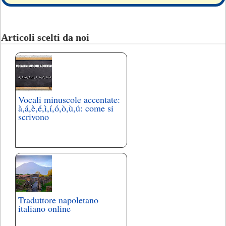
Articoli scelti da noi
Vocali minuscole accentate:
à,á,è,é,ì,í,ó,ò,ù,ú: come si
scrivono
Traduttore napoletano
italiano online