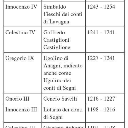
Innocenzo IV
Sinibaldo
1243 - 1254
Fieschi dei conti
di Lavagna
Celestino IV
Goffredo
1241 - 1241
Castiglioni
Castiglione
Gregorio IX
Ugolino di
1227 - 1241
Anagni, indicato
anche come
Ugolino dei
conti di Segni
Onorio III
Cencio Savelli
1216 - 1227
Innocenzo III
Lotario dei conti
1198 - 1216
di Segni
Celestino III
Giacinto Bobone
1191 - 1198