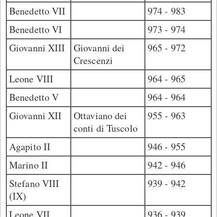
Benedetto VII
974 - 983
Benedetto VI
973 - 974
Giovanni XIII
Giovanni dei
965 - 972
Crescenzi
Leone VIII
964 - 965
Benedetto V
964 - 964
Giovanni XII
Ottaviano dei
955 - 963
conti di Tuscolo
Agapito II
946 - 955
Marino II
942 - 946
Stefano VIII
939 - 942
(IX)
Leone VII
936 - 939