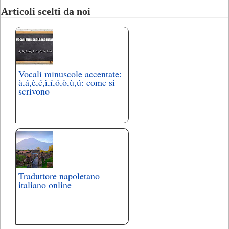
Articoli scelti da noi
Vocali minuscole accentate:
à,á,è,é,ì,í,ó,ò,ù,ú: come si
scrivono
Traduttore napoletano
italiano online