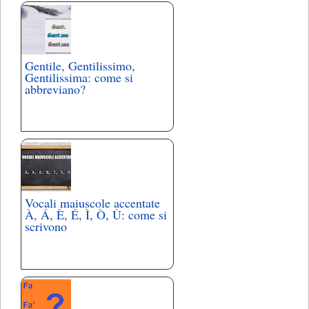
Gentile, Gentilissimo,
Gentilissima: come si
abbreviano?
Vocali maiuscole accentate
À, Á, È, É, Ì, Ò, Ù: come si
scrivono