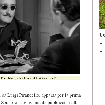
Ut
Totò nel film Questa è la vita del 1954 (screenshot)
a da Luigi Pirandello, apparsa per la prima
a Sera e successivamente pubblicata nella