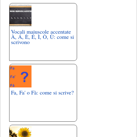
Vocali maiuscole accentate
À, Á, È, É, Ì, Ò, Ù: come si
scrivono
Fa, Fa' o Fà: come si scrive?