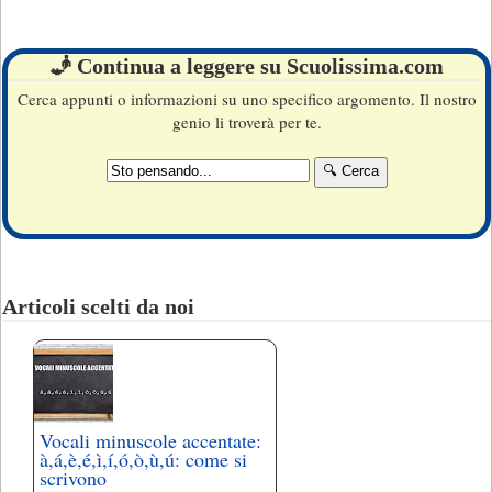
🧞 Continua a leggere su Scuolissima.com
Cerca appunti o informazioni su uno specifico argomento. Il nostro
genio li troverà per te.
Articoli scelti da noi
Vocali minuscole accentate:
à,á,è,é,ì,í,ó,ò,ù,ú: come si
scrivono