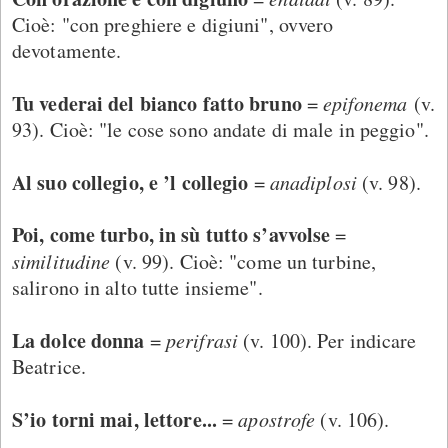
Cioè: "con preghiere e digiuni", ovvero
devotamente.
Tu vederai del bianco fatto bruno
=
epifonema
(v.
93). Cioè: "le cose sono andate di male in peggio".
Al suo collegio, e ’l collegio
=
anadiplosi
(v. 98).
Poi, come turbo, in sù tutto s’avvolse
=
similitudine
(v. 99). Cioè: "come un turbine,
salirono in alto tutte insieme".
La dolce donna
=
perifrasi
(v. 100). Per indicare
Beatrice.
S’io torni mai, lettore...
=
apostrofe
(v. 106).