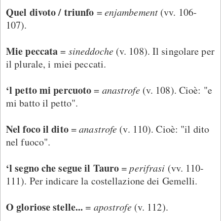
Quel divoto / triunfo
=
enjambement
(vv. 106-
107).
Mie peccata
=
sineddoche
(v. 108). Il singolare per
il plurale, i miei peccati.
‘l petto mi percuoto
=
anastrofe
(v. 108). Cioè: "e
mi batto il petto".
Nel foco il dito
=
anastrofe
(v. 110). Cioè: "il dito
nel fuoco".
‘l segno che segue il Tauro
=
perifrasi
(vv. 110-
111). Per indicare la costellazione dei Gemelli.
O gloriose stelle...
=
apostrofe
(v. 112).