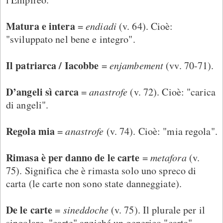
Matura e intera
=
endiadi
(v. 64). Cioè:
"sviluppato nel bene e integro".
Il patriarca / Iacobbe
=
enjambement
(vv. 70-71).
D’angeli sì carca
=
anastrofe
(v. 72). Cioè: "carica
di angeli".
Regola mia
=
anastrofe
(v. 74). Cioè: "mia regola".
Rimasa è per danno de le carte
=
metafora
(v.
75). Significa che è rimasta solo uno spreco di
carta (le carte non sono state danneggiate).
De le carte
=
sineddoche
(v. 75). Il plurale per il
singolare, "carte" anziché un generico "carta".