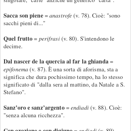
Sacca son piene
=
anastrofe
(v. 78). Cioè: "sono
sacchi pieni di..."
Quel frutto
=
perifrasi
(v. 80). S'intendono le
decime.
Dal nascer de la quercia al far la ghianda
=
epifonema
(v. 87). È una sorta di aforisma, sta a
significa che dura pochissimo tempo, ha lo stesso
significato di "dalla sera al mattino, da Natale a S.
Stefano".
Sanz’oro e sanz’argento
=
endiadi
(v. 88). Cioè:
"senza alcuna ricchezza".
Con orazione e con digiuno
=
endiadi
(v. 89).