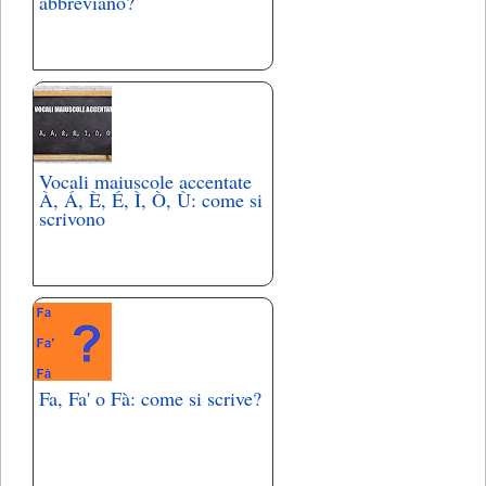
abbreviano?
Vocali maiuscole accentate
À, Á, È, É, Ì, Ò, Ù: come si
scrivono
Fa, Fa' o Fà: come si scrive?