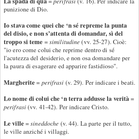
La spada di qua
=
perifrasi
(v. 16). Per indicare la
punizione di Dio.
Io stava come quei che ‘n sé repreme la punta
del disio, e non s’attenta di domandar, sì del
troppo si teme
=
similitudine
(vv. 25-27). Cioè:
"io ero come colui che reprime dentro di sé
l'acutezza del desiderio, e non osa domandare per
la paura di esagerare ed apparire fastidioso".
Margherite
=
perifrasi
(v. 29). Per indicare i beati.
Lo nome di colui che ‘n terra addusse la verità
=
perifrasi
(vv. 41-42). Per indicare Cristo.
Le ville
=
sineddoche
(v. 44). La parte per il tutto,
le ville anziché i villaggi.