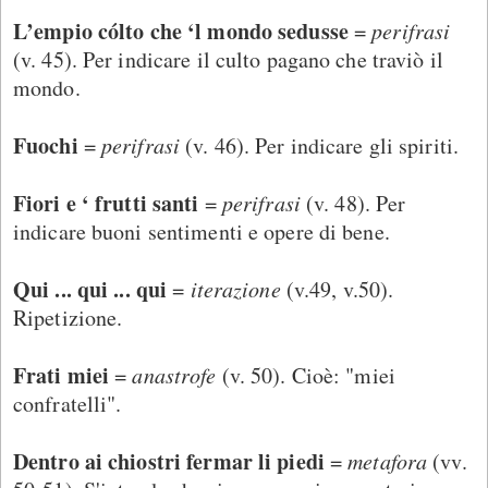
L’empio cólto che ‘l mondo sedusse
=
perifrasi
(v. 45). Per indicare il culto pagano che traviò il
mondo.
Fuochi
=
perifrasi
(v. 46). Per indicare gli spiriti.
Fiori e ‘ frutti santi
=
perifrasi
(v. 48). Per
indicare buoni sentimenti e opere di bene.
Qui ... qui ... qui
=
iterazione
(v.49, v.50).
Ripetizione.
Frati miei
=
anastrofe
(v. 50). Cioè: "miei
confratelli".
Dentro ai chiostri fermar li piedi
=
metafora
(vv.