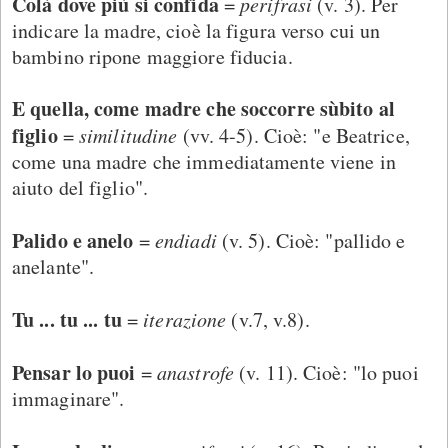
Colà dove più si confida
=
perifrasi
(v. 3). Per
indicare la madre, cioè la figura verso cui un
bambino ripone maggiore fiducia.
E quella, come madre che soccorre sùbito al
figlio
=
similitudine
(vv. 4-5). Cioè: "e Beatrice,
come una madre che immediatamente viene in
aiuto del figlio".
Palido e anelo
=
endiadi
(v. 5). Cioè: "pallido e
anelante".
Tu ... tu ... tu
=
iterazione
(v.7, v.8).
Pensar lo puoi
=
anastrofe
(v. 11). Cioè: "lo puoi
immaginare".