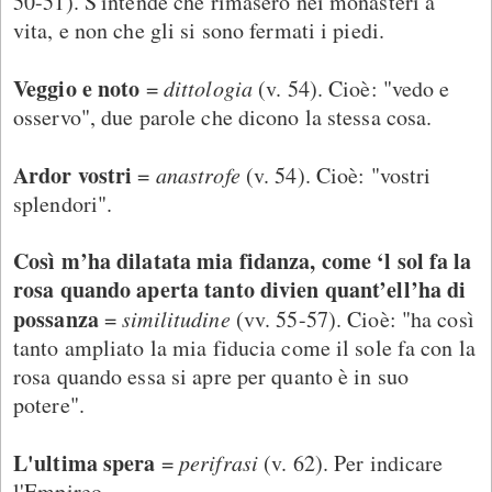
50-51). S'intende che rimasero nei monasteri a
vita, e non che gli si sono fermati i piedi.
Veggio e noto
=
dittologia
(v. 54). Cioè: "vedo e
osservo", due parole che dicono la stessa cosa.
Ardor vostri
=
anastrofe
(v. 54). Cioè: "vostri
splendori".
Così m’ha dilatata mia fidanza, come ‘l sol fa la
rosa quando aperta tanto divien quant’ell’ha di
possanza
=
similitudine
(vv. 55-57). Cioè: "ha così
tanto ampliato la mia fiducia come il sole fa con la
rosa quando essa si apre per quanto è in suo
potere".
L'ultima spera
=
perifrasi
(v. 62). Per indicare
l'Empireo.