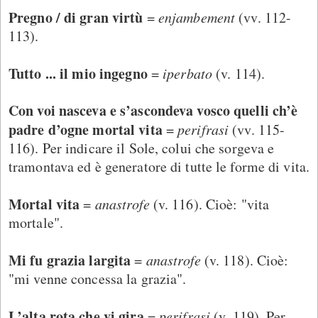
Pregno / di gran virtù
=
enjambement
(vv. 112-
113).
Tutto ... il mio ingegno
=
iperbato
(v. 114).
Con voi nasceva e s’ascondeva vosco quelli ch’è
padre d’ogne mortal vita
=
perifrasi
(vv. 115-
116). Per indicare il Sole, colui che sorgeva e
tramontava ed è generatore di tutte le forme di vita.
Mortal vita
=
anastrofe
(v. 116). Cioè: "vita
mortale".
Mi fu grazia largita
=
anastrofe
(v. 118). Cioè:
"mi venne concessa la grazia".
L’alta rota che vi gira
=
perifrasi
(v. 119). Per