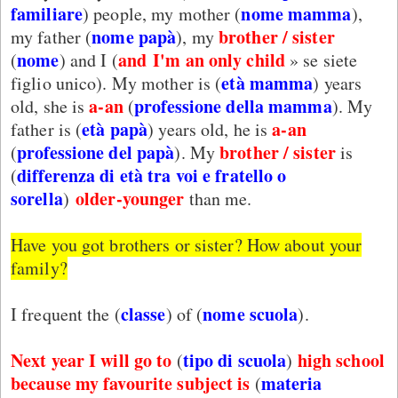
familiare
nome mamma
) people, my mother (
),
nome papà
brother / sister
my father (
), my
nome
and
I'm an only child
(
) and I (
» se siete
età mamma
figlio unico). My mother is (
) years
a-an
professione della mamma
old, she is
(
). My
età papà
a-an
father is (
) years old, he is
professione del papà
brother / sister
(
). My
is
differenza di età tra voi e fratello o
(
sorella
older-younger
)
than me.
Have you got brothers or sister? How about your
family?
classe
nome scuola
I frequent the (
) of (
).
Next year I will go to
tipo di scuola
high school
(
)
because my favourite subject is
materia
(