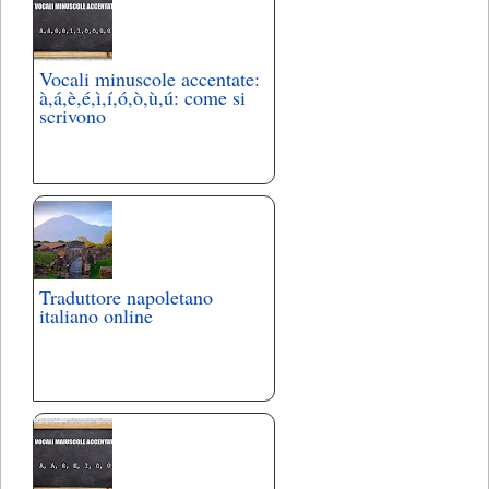
Vocali minuscole accentate:
à,á,è,é,ì,í,ó,ò,ù,ú: come si
scrivono
Traduttore napoletano
italiano online