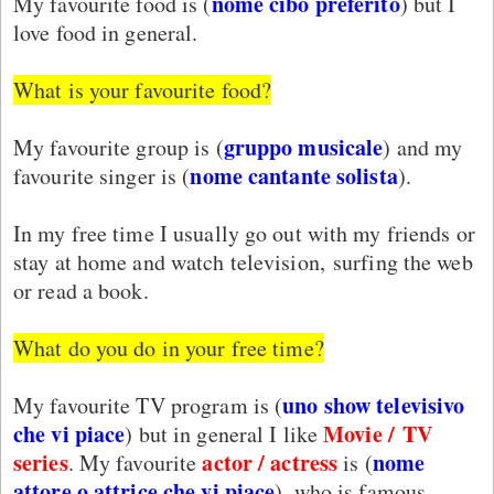
nome cibo preferito
My favourite food is (
) but I
love food in general.
What is your favourite food?
gruppo musicale
My favourite group is (
) and my
nome cantante solista
favourite singer is (
).
In my free time I usually go out with my friends or
stay at home and watch television, surfing the web
or read a book.
What do you do in your free time?
uno show televisivo
My favourite TV program is (
che vi piace
Movie /
TV
) but in general I like
series
actor / actress
nome
. My favourite
is (
attore o attrice che vi piace
), who is famous