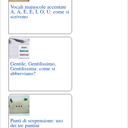
Vocali maiuscole accentate
À, Á, È, É, Ì, Ò, Ù: come si
scrivono
Gentile, Gentilissimo,
Gentilissima: come si
abbreviano?
Punti di sospensione: uso
dei tre puntini