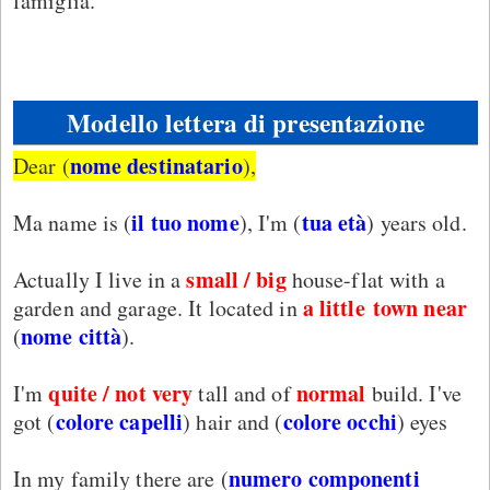
famiglia.
Modello lettera di presentazione
nome destinatario
Dear (
),
il tuo nome
tua età
Ma name is (
), I'm (
) years old.
small / big
Actually I live in a
house-flat with a
a
little
town
near
garden and garage. It located in
nome città
(
).
quite / not very
normal
I'm
tall and of
build. I've
colore capelli
colore occhi
got (
) hair and (
) eyes
numero componenti
In my family there are (