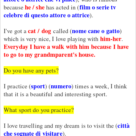
he / she
film o serie tv
because
has acted in (
celebre di questo attore o attrice
).
cat /
dog
nome cane o gatto
I've got a
called (
)
him-her
which is very nice, I love playing with
.
Everyday
I have a walk with him because I have
to go to
my grandmparent's house
.
Do you have any pets?
sport
numero
I practice (
) (
) times a week, I think
that it is a beautiful and interesting sport.
What sport do you practice?
città
I love travelling and my dream is to visit the (
che sognate di visitare
).