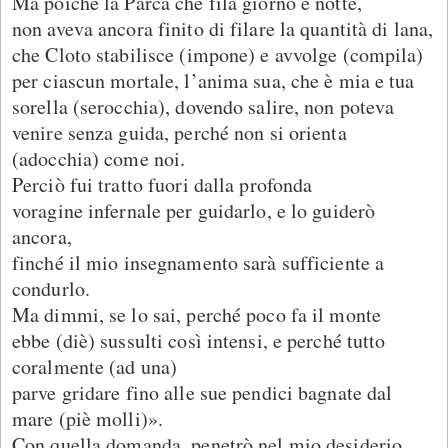
Ma poiché la Parca che fila giorno e notte,
non aveva ancora finito di filare la quantità di lana,
che Cloto stabilisce (impone) e avvolge (compila)
per ciascun mortale, l’anima sua, che è mia e tua
sorella (serocchia), dovendo salire, non poteva
venire senza guida, perché non si orienta
(adocchia) come noi.
Perciò fui tratto fuori dalla profonda
voragine infernale per guidarlo, e lo guiderò
ancora,
finché il mio insegnamento sarà sufficiente a
condurlo.
Ma dimmi, se lo sai, perché poco fa il monte
ebbe (diè) sussulti così intensi, e perché tutto
coralmente (ad una)
parve gridare fino alle sue pendici bagnate dal
mare (piè molli)».
Con quella domanda, penetrò nel mio desiderio,