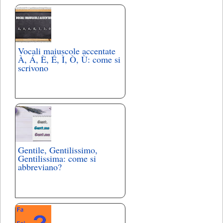
Vocali maiuscole accentate
À, Á, È, É, Ì, Ò, Ù: come si
scrivono
Gentile, Gentilissimo,
Gentilissima: come si
abbreviano?