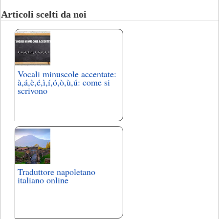
Articoli scelti da noi
Vocali minuscole accentate:
à,á,è,é,ì,í,ó,ò,ù,ú: come si
scrivono
Traduttore napoletano
italiano online