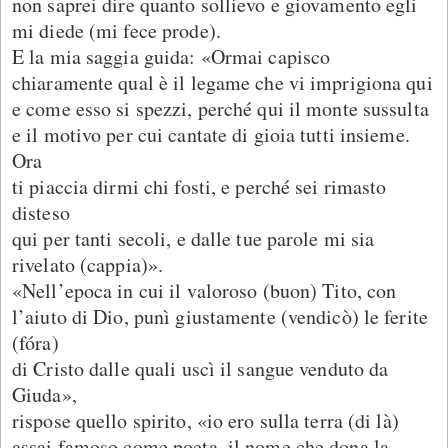
non saprei dire quanto sollievo e giovamento egli
mi diede (mi fece prode).
E la mia saggia guida: «Ormai capisco
chiaramente qual è il legame che vi imprigiona qui
e come esso si spezzi, perché qui il monte sussulta
e il motivo per cui cantate di gioia tutti insieme.
Ora
ti piaccia dirmi chi fosti, e perché sei rimasto
disteso
qui per tanti secoli, e dalle tue parole mi sia
rivelato (cappia)».
«Nell’epoca in cui il valoroso (buon) Tito, con
l’aiuto di Dio, punì giustamente (vendicò) le ferite
(fóra)
di Cristo dalle quali uscì il sangue venduto da
Giuda»,
rispose quello spirito, «io ero sulla terra (di là)
assai famoso come poeta, il nome che dona la