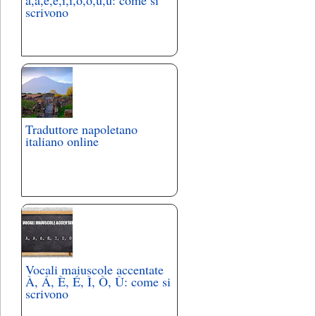
à,á,è,é,ì,í,ó,ò,ù,ú: come si
scrivono
Traduttore napoletano
italiano online
Vocali maiuscole accentate
À, Á, È, É, Ì, Ò, Ù: come si
scrivono