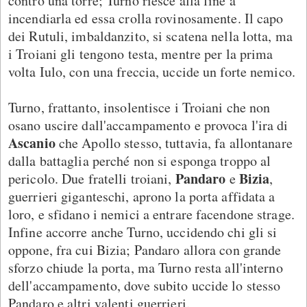
contro una torre; Turno riesce alla fine a
incendiarla ed essa crolla rovinosamente. Il capo
dei Rutuli, imbaldanzito, si scatena nella lotta, ma
i Troiani gli tengono testa, mentre per la prima
volta Iulo, con una freccia, uccide un forte nemico.
Turno, frattanto, insolentisce i Troiani che non
osano uscire dall'accampamento e provoca l'ira di
Ascanio
che Apollo stesso, tuttavia, fa allontanare
dalla battaglia perché non si esponga troppo al
Pandaro
Bizia
pericolo. Due fratelli troiani,
e
,
guerrieri giganteschi, aprono la porta affidata a
loro, e sfidano i nemici a entrare facendone strage.
Infine accorre anche Turno, uccidendo chi gli si
oppone, fra cui Bizia; Pandaro allora con grande
sforzo chiude la porta, ma Turno resta all'interno
dell'accampamento, dove subito uccide lo stesso
Pandaro e altri valenti guerrieri.