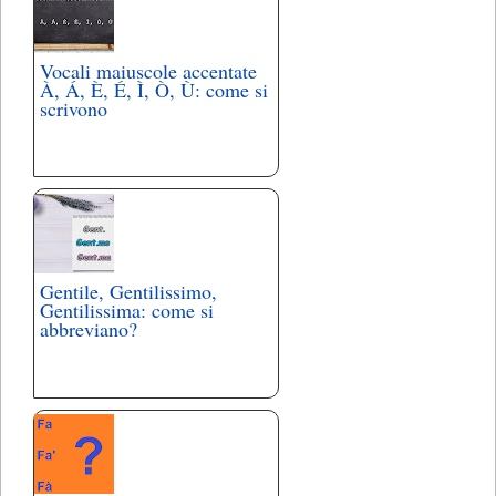
Vocali maiuscole accentate
À, Á, È, É, Ì, Ò, Ù: come si
scrivono
Gentile, Gentilissimo,
Gentilissima: come si
abbreviano?