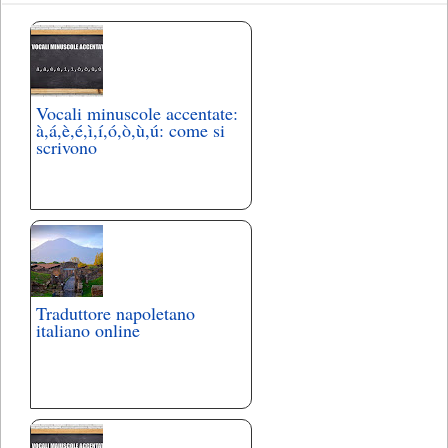
Vocali minuscole accentate:
à,á,è,é,ì,í,ó,ò,ù,ú: come si
scrivono
Traduttore napoletano
italiano online