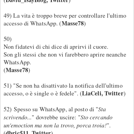
49) La vita è troppo breve per controllare l'ultimo
Masse78
accesso di WhatsApp. (
)
50)
Non fidatevi di chi dice di aprirvi il cuore.
Son gli stessi che non vi farebbero aprire neanche
WhatsApp.
Masse78
(
)
51) "Se non ha disattivato la notifica dell'ultimo
LiaCeli, Twitter
accesso, o è single o è fedele". (
)
52) Spesso su WhatsApp, al posto di "
Sta
scrivendo...
" dovrebbe uscire: "
Sto cercando
un'emoction ma non la trovo, porca troia!
".
dbric511, Twitter
(
)