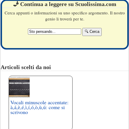
🧞 Continua a leggere su Scuolissima.com
Cerca appunti o informazioni su uno specifico argomento. Il nostro
genio li troverà per te.
Articoli scelti da noi
Vocali minuscole accentate:
à,á,è,é,ì,í,ó,ò,ù,ú: come si
scrivono