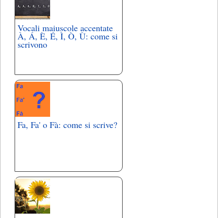
Vocali maiuscole accentate
À, Á, È, É, Ì, Ò, Ù: come si
scrivono
Fa, Fa' o Fà: come si scrive?