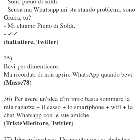
- Sono pieno di soldi.
- Scusa ma Whatsapp mi sta stando problemi, sono
Giulia, tu?
- Mi chiamo Pieno di Soldi.
- ✓✓
battutiere, Twitter
(
)
35)
Bevi per dimenticare.
Ma ricordati di non aprire WhatsApp quando bevi.
Masse78
(
)
36) Per avere un'idea d'infinito basta sommare la
mia ragazza + il cesso + lo smartphone + wifi + la
chat Whatsapp con le sue amiche.
TristeMietitore, Twitter
(
)
37) Idea miliardaria: Un app che scriva «hahaha»