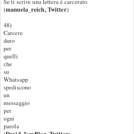
Se ti scrive una lettera è carcerato.
manuela_reich, Twitter
(
)
48)
Carcere
duro
per
quelli
che
su
Whatsapp
spediscono
un
messaggio
per
ogni
parola
David_IsayBlog, Twitter
(
)