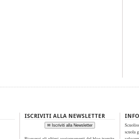
ISCRIVITI ALLA NEWSLETTER
INF
Scuoliss
✉ Iscriviti alla Newsletter
scuola g
Riceverai gli ultimi aggiornamenti del blog tramite
velocem