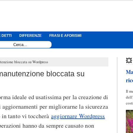
 DETTI
DIFFERENZE
FRASI E AFORISMI
💥
utenzione bloccata su Wordpress
Mag
 manutenzione bloccata su
ric
Il m
rma ideale ed usatissima per la creazione di
dell
cost
ci aggiornamenti per migliorarne la sicurezza
o in tanto vi toccherà
aggiornare Wordpress
operazioni hanno da sempre causato non