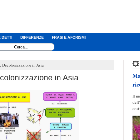
 DETTI
DIFFERENZE
FRASI E AFORISMI
💥
: Decolonizzazione in Asia
Mag
colonizzazione in Asia
ric
Il m
dell
cost