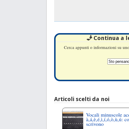
🧞 Continua a 
Cerca appunti o informazioni su uno 
Articoli scelti da noi
Vocali minuscole ac
à,á,è,é,ì,í,ó,ò,ù,ú: c
scrivono