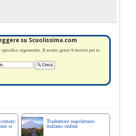
leggere su Scuolissima.com
specifico argomento. Il nostro genio li troverà per te.
centate:
Traduttore napoletano
ome si
italiano online