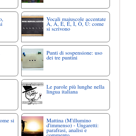
o,
Vocali maiuscole accentate
si
À, Á, È, É, Ì, Ò, Ù: come
si scrivono
i
Punti di sospensione: uso
dei tre puntini
Le parole più lunghe nella
lingua italiana
come si
Mattina (M'illumino
d'immenso) - Ungaretti:
parafrasi, analisi e
commento