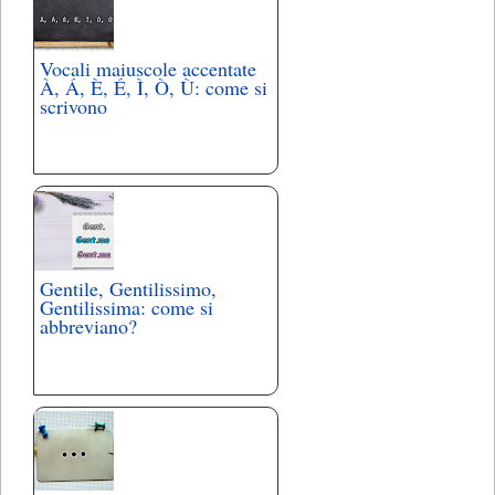
Vocali maiuscole accentate
À, Á, È, É, Ì, Ò, Ù: come si
scrivono
Gentile, Gentilissimo,
Gentilissima: come si
abbreviano?