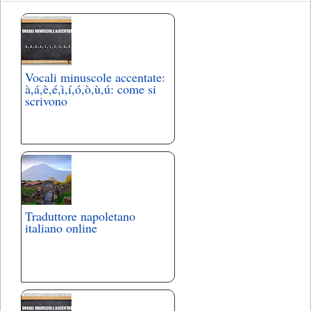
Vocali minuscole accentate:
à,á,è,é,ì,í,ó,ò,ù,ú: come si
scrivono
Traduttore napoletano
italiano online