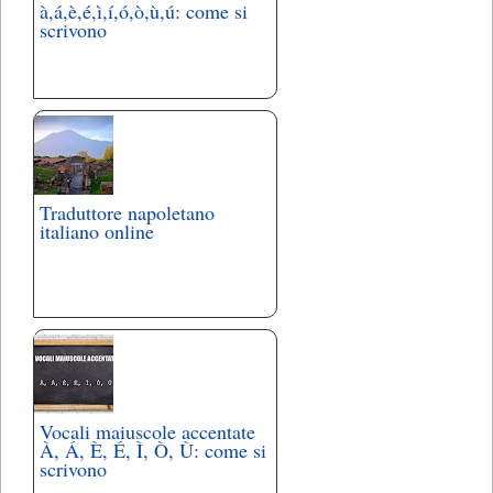
à,á,è,é,ì,í,ó,ò,ù,ú: come si
scrivono
Traduttore napoletano
italiano online
Vocali maiuscole accentate
À, Á, È, É, Ì, Ò, Ù: come si
scrivono