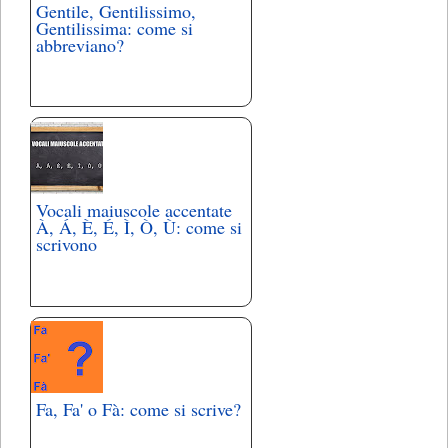
Gentile, Gentilissimo,
Gentilissima: come si
abbreviano?
Vocali maiuscole accentate
À, Á, È, É, Ì, Ò, Ù: come si
scrivono
Fa, Fa' o Fà: come si scrive?