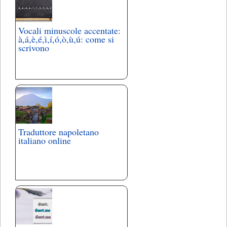
Vocali minuscole accentate:
à,á,è,é,ì,í,ó,ò,ù,ú: come si
scrivono
Traduttore napoletano
italiano online