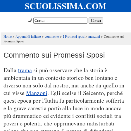
SCUOLISSIMA.COM
🧞
Home
Appunti di italiano
commento
I Promessi sposi
manzoni
Commento sui
Promessi Sposi
Commento sui Promessi Sposi
Dalla
trama
si può osservare che la storia è
ambientata in un contesto storico ben lontano e
diverso non solo dal nostro, ma anche da quello in
cui visse
Manzoni
. Egli scelse il Seicento, perché
quest'epoca per l'Italia fu particolarmente sofferta
e la grave carestia portò alla luce in modo ancora
più drammatico ed evidente i conflitti sociali tra
poveri e potenti, che opprimevano indisturbati
coloro che non avevano il potere di difendersi.