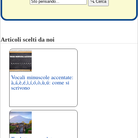
Articoli scelti da noi
Vocali minuscole accentate:
à,á,è,é,ì,í,ó,ò,ù,ú: come si
scrivono