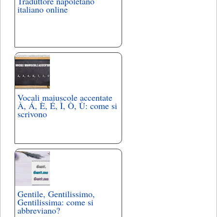
Traduttore napoletano
italiano online
Vocali maiuscole accentate
À, Á, È, É, Ì, Ò, Ù: come si
scrivono
Gentile, Gentilissimo,
Gentilissima: come si
abbreviano?