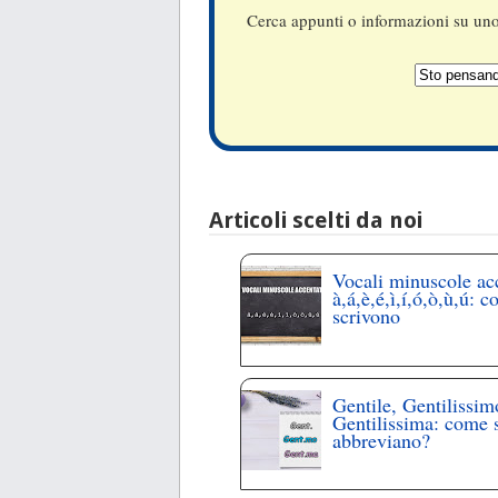
Cerca appunti o informazioni su uno 
Articoli scelti da noi
Vocali minuscole ac
à,á,è,é,ì,í,ó,ò,ù,ú: c
scrivono
Gentile, Gentilissim
Gentilissima: come 
abbreviano?