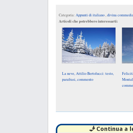
Categoria:
Appunti di italiano
,
divina commedi
Articoli che potrebbero interessarti:
La neve, Attilio Bertolucci: testo,
Felicit
parafrasi, commento
Montale
comme
🧞 Continua a 