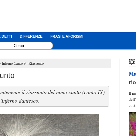
 DETTI
DIFFERENZE
FRASI E AFORISMI
💥
Inferno Canto 9 - Riassunto
Mag
sunto
ric
ontenente il riassunto del nono canto (canto IX)
Il m
dell
l'Inferno dantesco.
cost