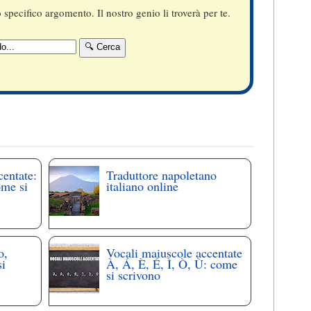
specifico argomento. Il nostro genio li troverà per te.
centate:
Traduttore napoletano
ome si
italiano online
o,
Vocali maiuscole accentate
si
À, Á, È, É, Ì, Ò, Ù: come
si scrivono