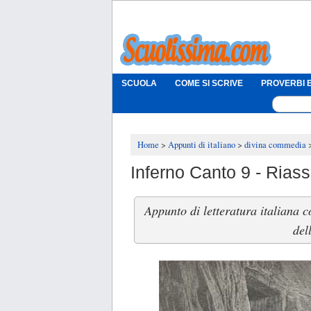
SCUOLA
COME SI SCRIVE
PROVERBI E
Home
Appunti di italiano
divina commedia
Inferno Canto 9 - Rias
Appunto di letteratura italiana c
del