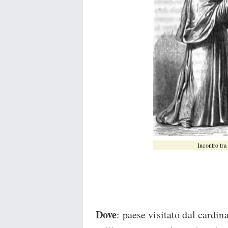
Incontro tra
Dove
: paese visitato dal cardina