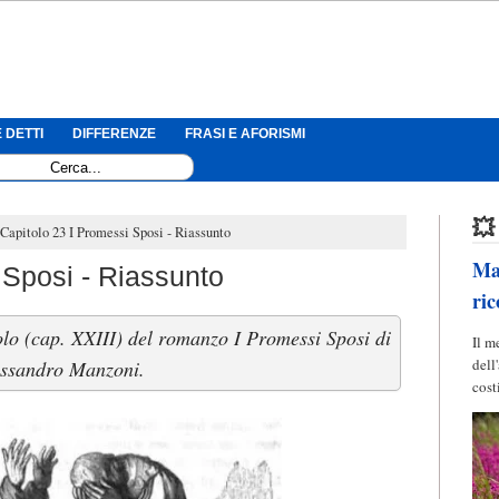
 DETTI
DIFFERENZE
FRASI E AFORISMI
💥
Capitolo 23 I Promessi Sposi - Riassunto
Mag
 Sposi - Riassunto
ric
olo (cap. XXIII) del romanzo I Promessi Sposi di
Il m
dell
ssandro Manzoni.
cost