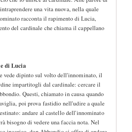
intraprendere una vita nuova, nella quale
innominato racconta il rapimento di Lucia,
ento del cardinale che chiama il cappellano
ne di Lucia
 vede dipinto sul volto dell'innominato, il
dine impartitogli dal cardinale: cercare il
Abbondio. Questi, chiamato in causa quando
viglia, poi prova fastidio nell'udire a quale
estinato: andare al castello dell'innominato
vrà bisogno di vedere una faccia nota. Nel
loso incarico, don Abbondio si offre di andare