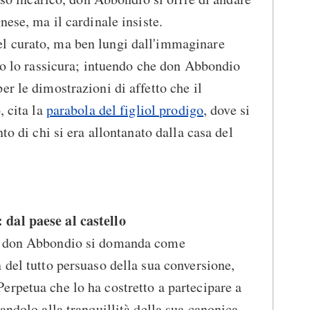
nese, ma il cardinale insiste.
l curato, ma ben lungi dall'immaginare
igo lo rassicura; intuendo che don Abbondio
r le dimostrazioni di affetto che il
, cita la
parabola del figliol prodigo
, dove si
to di chi si era allontanato dalla casa del
dal paese al castello
, don Abbondio si domanda come
 del tutto persuaso della sua conversione,
rpetua che lo ha costretto a partecipare a
andolo alla tranquillità della sua canonica.