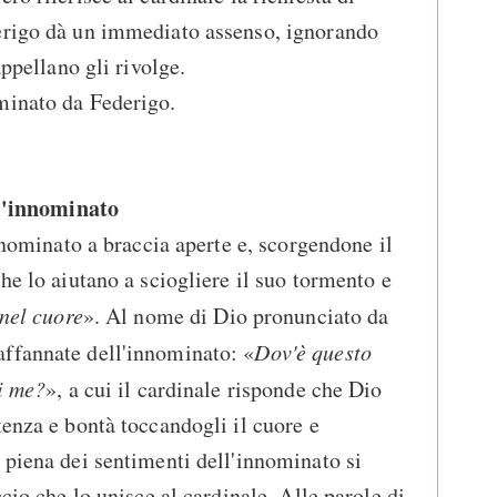
erigo dà un immediato assenso, ignorando
appellano gli rivolge.
minato da Federigo.
 l'innominato
innominato a braccia aperte e, scorgendone il
he lo aiutano a sciogliere il suo tormento e
 nel cuore
». Al nome di Dio pronunciato da
ffannate dell'innominato: «
Dov'è questo
di me?
», a cui il cardinale risponde che Dio
tenza e bontà toccandogli il cuore e
 piena dei sentimenti dell'innominato si
ccio che lo unisce al cardinale. Alle parole di