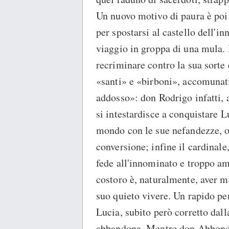
Un nuovo motivo di paura è poi l
per spostarsi al castello dell'in
viaggio in groppa di una mula. 
recriminare contro la sua sorte 
«santi» e «birboni», accomunati 
addosso»: don Rodrigo infatti, 
si intestardisce a conquistare L
mondo con le sue nefandezze, o
conversione; infine il cardinale
fede all'innominato e troppo ami
costoro è, naturalmente, aver 
suo quieto vivere. Un rapido pe
Lucia, subito però corretto dal
abbandona. Mentre don Abbondi