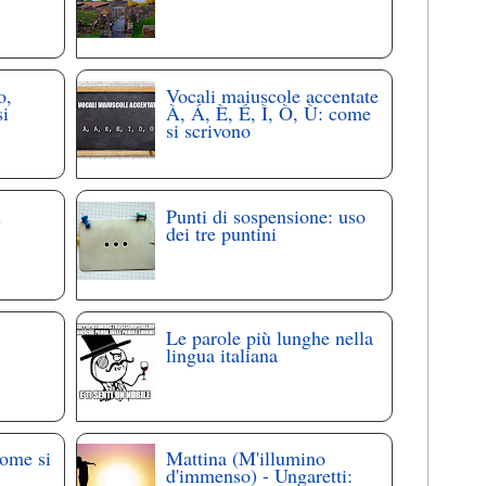
o,
Vocali maiuscole accentate
si
À, Á, È, É, Ì, Ò, Ù: come
si scrivono
i
Punti di sospensione: uso
dei tre puntini
Le parole più lunghe nella
lingua italiana
come si
Mattina (M'illumino
d'immenso) - Ungaretti: