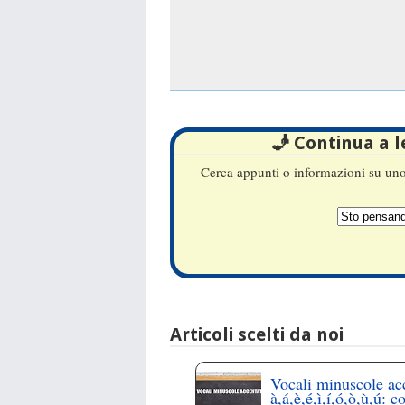
🧞 Continua a 
Cerca appunti o informazioni su uno 
Articoli scelti da noi
Vocali minuscole ac
à,á,è,é,ì,í,ó,ò,ù,ú: c