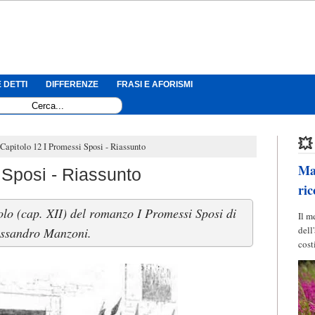
 DETTI
DIFFERENZE
FRASI E AFORISMI
💥
Capitolo 12 I Promessi Sposi - Riassunto
Mag
 Sposi - Riassunto
ric
olo (cap. XII) del romanzo I Promessi Sposi di
Il m
dell
ssandro Manzoni.
cost