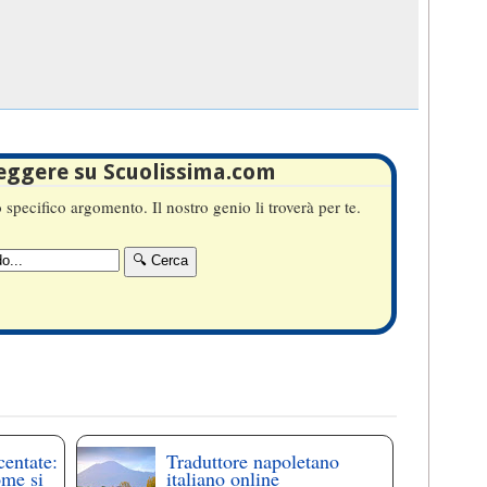
leggere su Scuolissima.com
specifico argomento. Il nostro genio li troverà per te.
centate:
Traduttore napoletano
ome si
italiano online