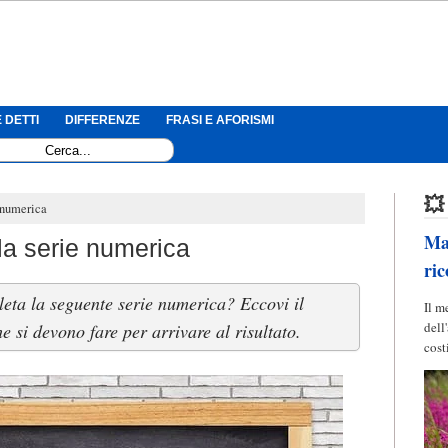
 DETTI
DIFFERENZE
FRASI E AFORISMI
💥
e numerica
Mag
la serie numerica
ric
eta la seguente serie numerica? Eccovi il
Il m
dell
e si devono fare per arrivare al risultato.
cost