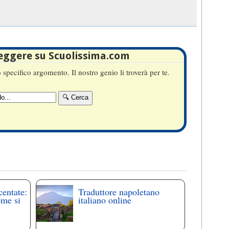
leggere su Scuolissima.com
specifico argomento. Il nostro genio li troverà per te.
centate:
Traduttore napoletano
ome si
italiano online