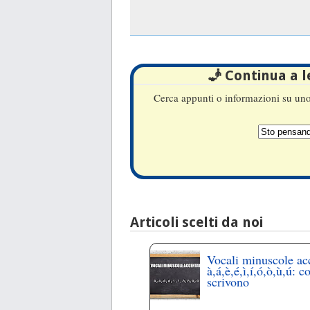
🧞 Continua a 
Cerca appunti o informazioni su uno 
Articoli scelti da noi
Vocali minuscole ac
à,á,è,é,ì,í,ó,ò,ù,ú: c
scrivono