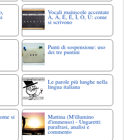
o,
Vocali maiuscole accentate
si
À, Á, È, É, Ì, Ò, Ù: come
si scrivono
i
Punti di sospensione: uso
dei tre puntini
Le parole più lunghe nella
lingua italiana
come si
Mattina (M'illumino
d'immenso) - Ungaretti:
parafrasi, analisi e
commento