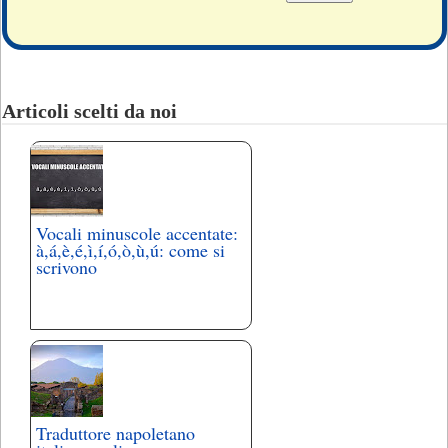
Articoli scelti da noi
Vocali minuscole accentate:
à,á,è,é,ì,í,ó,ò,ù,ú: come si
scrivono
Traduttore napoletano