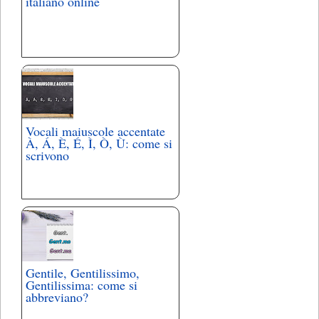
italiano online
Vocali maiuscole accentate
À, Á, È, É, Ì, Ò, Ù: come si
scrivono
Gentile, Gentilissimo,
Gentilissima: come si
abbreviano?