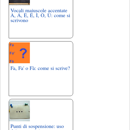
Vocali maiuscole accentate
À, Á, È, É, Ì, Ò, Ù: come si
scrivono
Fa, Fa' o Fà: come si scrive?
Punti di sospensione: uso