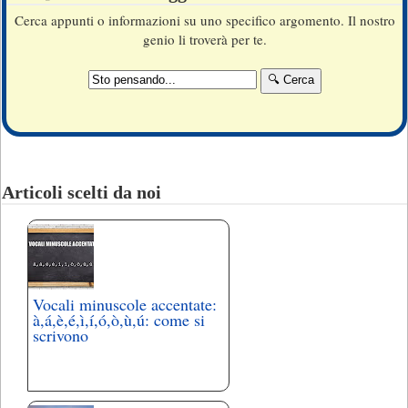
Cerca appunti o informazioni su uno specifico argomento. Il nostro
genio li troverà per te.
Articoli scelti da noi
Vocali minuscole accentate:
à,á,è,é,ì,í,ó,ò,ù,ú: come si
scrivono