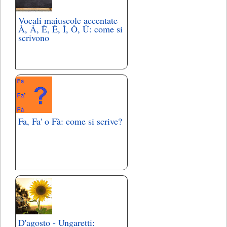
Vocali maiuscole accentate
À, Á, È, É, Ì, Ò, Ù: come si
scrivono
Fa, Fa' o Fà: come si scrive?
D'agosto - Ungaretti: