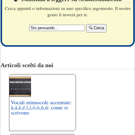
Cerca appunti o informazioni su uno specifico argomento. Il nostro
genio li troverà per te.
Articoli scelti da noi
Vocali minuscole accentate:
à,á,è,é,ì,í,ó,ò,ù,ú: come si
scrivono