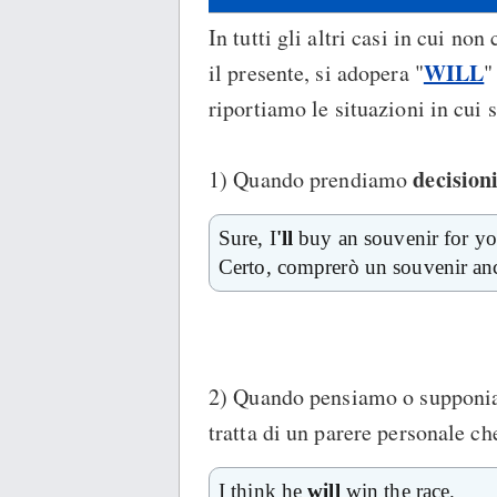
In tutti gli altri casi in cui no
WILL
il presente, si adopera "
"
riportiamo le situazioni in cui s
decision
1) Quando prendiamo
Sure, I
'll
buy an souvenir for yo
Certo, comprerò un souvenir anc
2) Quando pensiamo o supponiam
tratta di un parere personale ch
I think he
will
win the race.