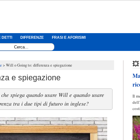
 DETTI
DIFFERENZE
FRASI E AFORISMI
💥
se
Will o Going to: differenza e spiegazione
Mag
enza e spiegazione
ric
 che spiega quando usare Will e quando usare
Il m
dell
renza tra i due tipi di futuro in inglese?
cost