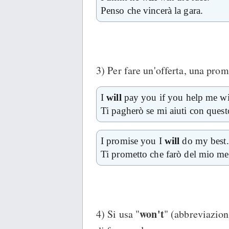
Penso che vincerà la gara.
3) Per fare un'offerta, una pro
I
will
pay you if you help me wi
Ti pagherò se mi aiuti con ques
I promise you I
will
do my best.
Ti prometto che farò del mio me
won't
4) Si usa "
" (abbreviazion