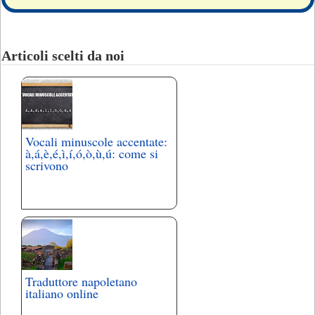
Articoli scelti da noi
Vocali minuscole accentate:
à,á,è,é,ì,í,ó,ò,ù,ú: come si
scrivono
Traduttore napoletano
italiano online