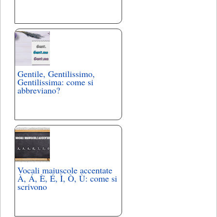
Gentile, Gentilissimo,
Gentilissima: come si
abbreviano?
Vocali maiuscole accentate
À, Á, È, É, Ì, Ò, Ù: come si
scrivono