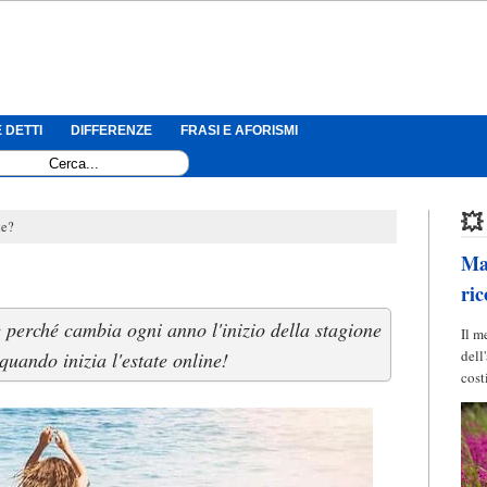
 DETTI
DIFFERENZE
FRASI E AFORISMI
💥
te?
Mag
ric
e perché cambia ogni anno l'inizio della stagione
Il m
dell
 quando inizia l'estate online!
cost