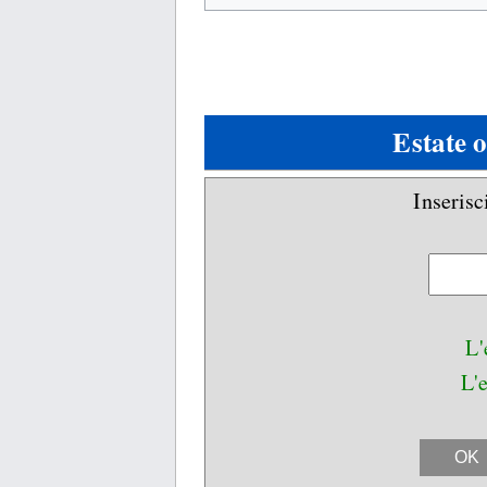
Estate o
Inserisc
L'
L'e
OK