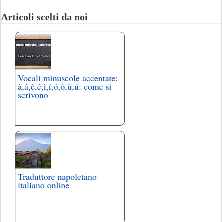
Articoli scelti da noi
Vocali minuscole accentate:
à,á,è,é,ì,í,ó,ò,ù,ú: come si
scrivono
Traduttore napoletano
italiano online