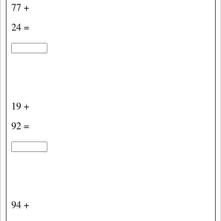
77 +
24 =
19 +
92 =
94 +