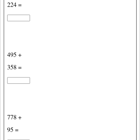
224 =
495 +
358 =
778 +
95 =