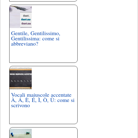
Gentile, Gentilissimo,
Gentilissima: come si
abbreviano?
Vocali maiuscole accentate
À, Á, È, É, Ì, Ò, Ù: come si
scrivono