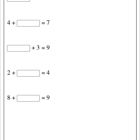
4 +
= 7
+ 3 = 9
2 +
= 4
8 +
= 9