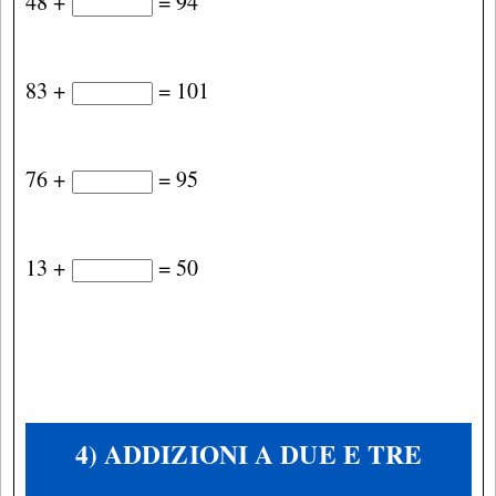
48 +
= 94
83 +
= 101
76 +
= 95
13 +
= 50
4) ADDIZIONI A DUE E TRE