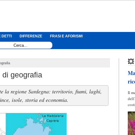
 DETTI
DIFFERENZE
FRASI E AFORISMI
💥
ografia
Mag
 di geografia
ric
 la regione Sardegna: territorio, fiumi, laghi,
Il m
dell
ince, isole, storia ed economia.
cost