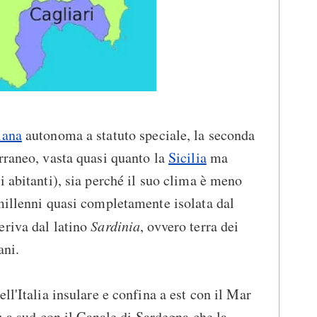
iana
autonoma a statuto speciale, la seconda
rraneo, vasta quasi quanto la
Sicilia
ma
i abitanti), sia perché il suo clima è meno
millenni quasi completamente isolata dal
eriva dal latino
Sardinia
, ovvero terra dei
ani.
ell'Italia insulare e confina a est con il Mar
a; a sud con il Canale di Sardegna che la