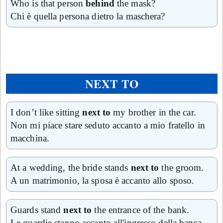
Who is that person
behind
the mask?
Chi è quella persona dietro la maschera?
NEXT TO
I don’t like sitting
next to
my brother in the car.
Non mi piace stare seduto accanto a mio fratello in
macchina.
At a wedding, the bride stands
next to
the groom.
A un matrimonio, la sposa è accanto allo sposo.
Guards stand
next to
the entrance of the bank.
Le guardie stanno accanto all'ingresso della banca.