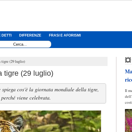
 DETTI
DIFFERENZE
FRASI E AFORISMI
💥
tigre (29 luglio)
Mag
tigre (29 luglio)
ric
 spiega cos'è la giornata mondiale della tigre,
Il m
dell
perché viene celebrata.
cost