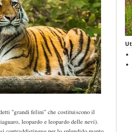
Ut
detti "grandi felini" che costituiscono il
giaguaro, leopardo e leopardo delle nevi).
 si contraddistingue per lo splendido manto