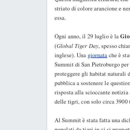
striato di colore arancione e n
essa.
Gio
Ogni anno, il 29 luglio è la
(
Global Tiger Day
, spesso chi
inglese). Una
giornata
che è sta
Summit di San Pietroburgo per
proteggere gli habitat naturali d
pubblica a sostenere le question
risposta alla scioccante notizi
delle tigri, con solo circa 3900 
Al Summit è stata fatta una dic
popolati da tigri in ci si prome