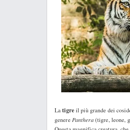
tigre
La
il più grande dei cosid
genere
Panthera
(tigre, leone, 
Questa magnifica creatura, che