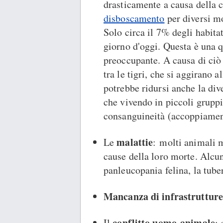
drasticamente a causa della c
disboscamento
per diversi mo
Solo circa il 7% degli habitat 
giorno d'oggi. Questa è una q
preoccupante. A causa di ciò
tra le tigri, che si aggirano a
potrebbe ridursi anche la div
che vivendo in piccoli gruppi
consanguineità (accoppiament
malattie
Le
: molti animali 
cause della loro morte. Alcu
panleucopania felina, la tuber
Mancanza di infrastrutture
conflitto uomo-animale
Il
: