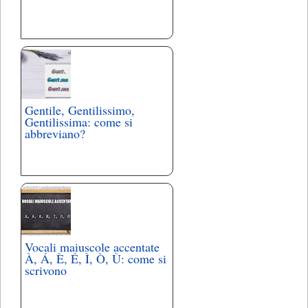
Gentile, Gentilissimo,
Gentilissima: come si
abbreviano?
Vocali maiuscole accentate
À, Á, È, É, Ì, Ò, Ù: come si
scrivono