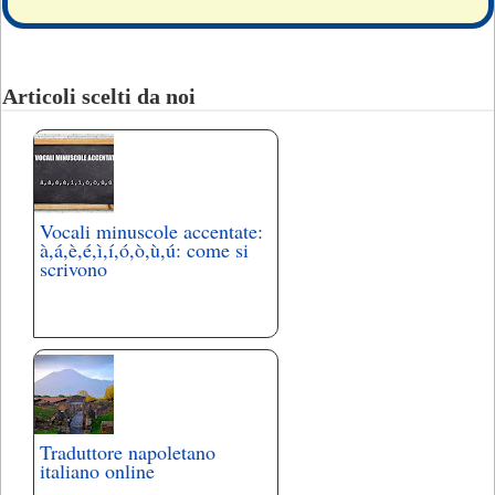
Articoli scelti da noi
Vocali minuscole accentate:
à,á,è,é,ì,í,ó,ò,ù,ú: come si
scrivono
Traduttore napoletano
italiano online