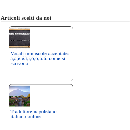
Articoli scelti da noi
Vocali minuscole accentate:
à,á,è,é,ì,í,ó,ò,ù,ú: come si
scrivono
Traduttore napoletano
italiano online