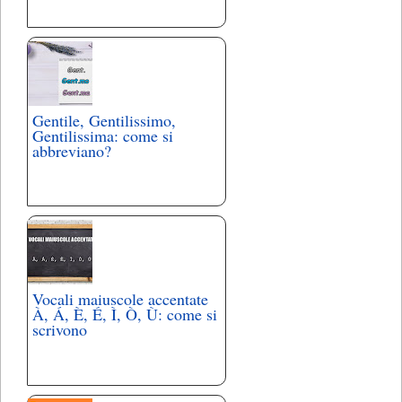
Gentile, Gentilissimo,
Gentilissima: come si
abbreviano?
Vocali maiuscole accentate
À, Á, È, É, Ì, Ò, Ù: come si
scrivono